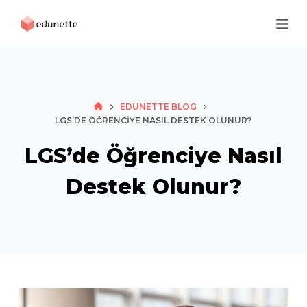
S
k
i
p
t
o
HOME
EDUNETTE BLOG
LGS’DE ÖĞRENCIYE NASIL DESTEK OLUNUR?
c
o
LGS’de Öğrenciye Nasıl
n
t
Destek Olunur?
e
n
t