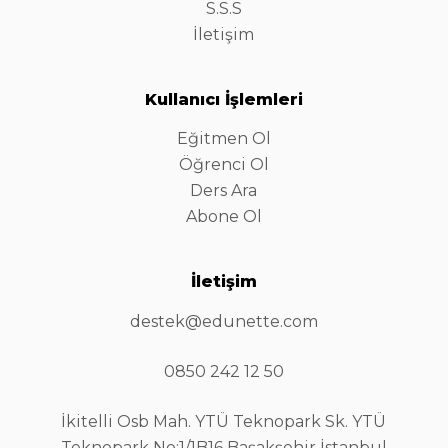
S.S.S
İletişim
Kullanıcı İşlemleri
Eğitmen Ol
Öğrenci Ol
Ders Ara
Abone Ol
İletişim
destek@edunette.com
0850 242 12 50
İkitelli Osb Mah. YTÜ Teknopark Sk. YTÜ
Teknopark No:1/1B16 Başakşehir İstanbul