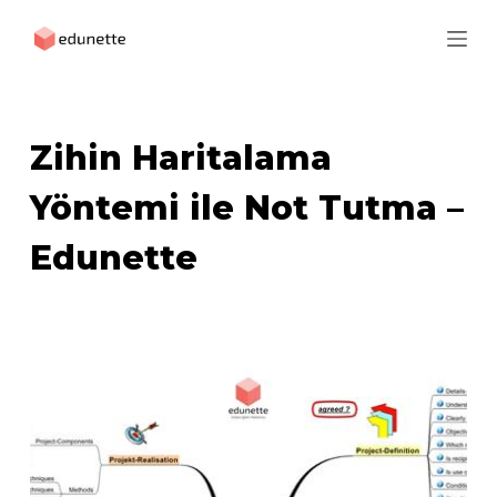
S
k
i
p
t
Zihin Haritalama
o
c
Yöntemi ile Not Tutma –
o
Edunette
n
t
e
n
t