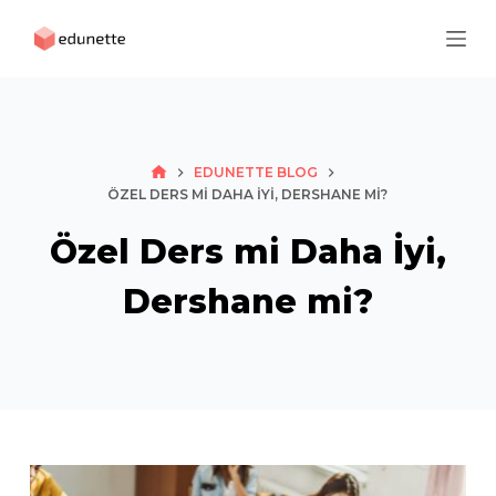
S
k
i
p
t
o
HOME
EDUNETTE BLOG
ÖZEL DERS MI DAHA İYI, DERSHANE MI?
c
o
Özel Ders mi Daha İyi,
n
t
Dershane mi?
e
n
t