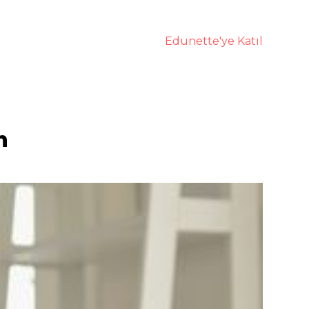
Edunette'ye Katıl
n