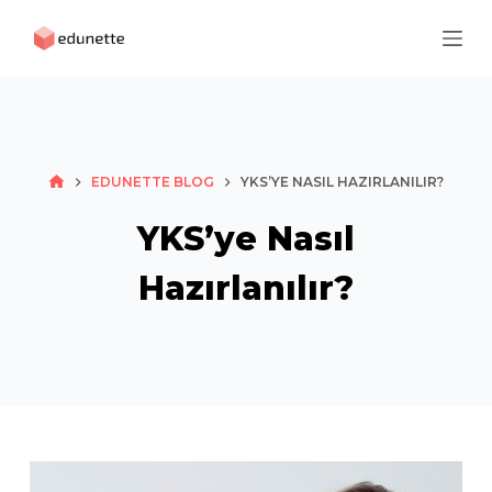
S
k
i
p
t
o
HOME
EDUNETTE BLOG
YKS’YE NASIL HAZIRLANILIR?
c
o
YKS’ye Nasıl
n
Hazırlanılır?
t
e
n
t