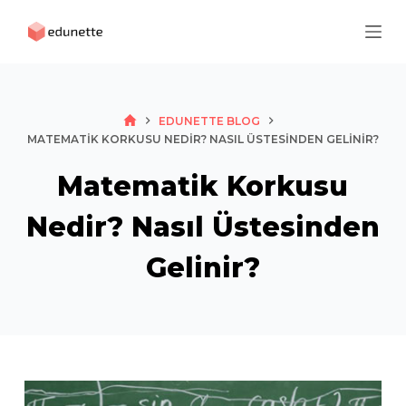
S
k
i
p
t
HOME
EDUNETTE BLOG
o
MATEMATIK KORKUSU NEDIR? NASIL ÜSTESINDEN GELINIR?
c
Matematik Korkusu
o
n
Nedir? Nasıl Üstesinden
t
e
Gelinir?
n
t